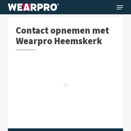
Menu
Skip
to
main
Contact opnemen met
content
Wearpro Heemskerk